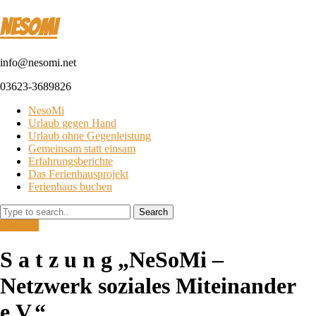
NesoMI
info@nesomi.net
03623-3689826
NesoMi
Urlaub gegen Hand
Urlaub ohne Gegenleistung
Gemeinsam statt einsam
Erfahrungsberichte
Das Ferienhausprojekt
Ferienhaus buchen
Search
Spenden
S a t z u n g „NeSoMi –
Netzwerk soziales Miteinander
e.V.“