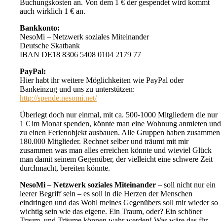
Buchungskosten an. Von dem 1 € der gespendet wird kommt
auch wirklich 1 € an.
Bankkonto:
NesoMi – Netzwerk soziales Miteinander
Deutsche Skatbank
IBAN DE18 8306 5408 0104 2179 77
PayPal:
Hier habt ihr weitere Möglichkeiten wie PayPal oder
Bankeinzug und uns zu unterstützen:
http://spende.nesomi.net/
Überlegt doch nur einmal, mit ca. 500-1000 Mitgliedern die nur
1 € im Monat spenden, könnte man eine Wohnung anmieten und
zu einen Ferienobjekt ausbauen. Alle Gruppen haben zusammen
180.000 Mitglieder. Rechnet selber und träumt mit mir
zusammen was man alles erreichen könnte und wieviel Glück
man damit seinem Gegenüber, der vielleicht eine schwere Zeit
durchmacht, bereiten könnte.
NesoMi – Netzwerk soziales Miteinander
– soll nicht nur ein
leerer Begriff sein – es soll in die Herzen der Menschen
eindringen und das Wohl meines Gegenübers soll mir wieder so
wichtig sein wie das eigene. Ein Traum, oder? Ein schöner
Traum, und Träume können wahr werden! Was wäre das für