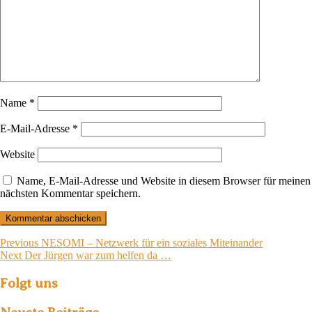
Name
*
E-Mail-Adresse
*
Website
Name, E-Mail-Adresse und Website in diesem Browser für meinen
nächsten Kommentar speichern.
Beitragsnavigation
Previous
Previous
NESOMI – Netzwerk für ein soziales Miteinander
Next
post:
Next
Der Jürgen war zum helfen da …
post:
Folgt uns